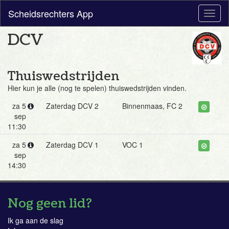
Scheidsrechters App
Toggl
naviga
DCV
Thuiswedstrijden
Hier kun je alle (nog te spelen) thuiswedstrijden vinden.
za 5
Zaterdag DCV 2
Binnenmaas, FC 2
sep
11:30
za 5
Zaterdag DCV 1
VOC 1
sep
14:30
Nog geen lid?
Ik ga aan de slag