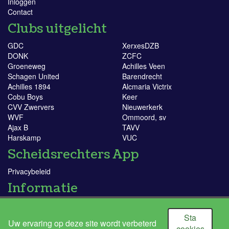
Inloggen
Contact
Clubs uitgelicht
GDC
XerxesDZB
DONK
ZCFC
Groeneweg
Achilles Veen
Schagen United
Barendrecht
Achilles 1894
Alcmaria Victrix
Cobu Boys
Keer
CVV Zwervers
Nieuwerkerk
WVF
Ommoord, sv
Ajax B
TAVV
Harskamp
VUC
Scheidsrechters App
Privacybeleid
Informatie
KNVB
Doe mee!
Sta
Uw ervaring op deze site wordt verbeterd
Ik word scheidsrechter
cookies