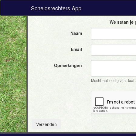
Scheidsrechters App
We staan je 
Naam
Email
Opmerkingen
Mocht het nodig zijn, laa