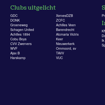
Clubs uitgelicht
S
GDC
XerxesDZB
Pr
DONK
ZCFC
I
Groeneweg
Achilles Veen
Schagen United
Barendrecht
K
Achilles 1894
Alcmaria Victrix
D
Cobu Boys
Keer
Ik
CVV Zwervers
Nieuwerkerk
Sp
WVF
Ommoord, sv
Ajax B
TAVV
Harskamp
VUC