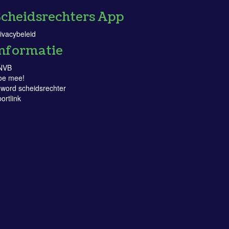
cheidsrechters App
ivacybeleid
nformatie
NVB
oe mee!
 word scheidsrechter
ortlink