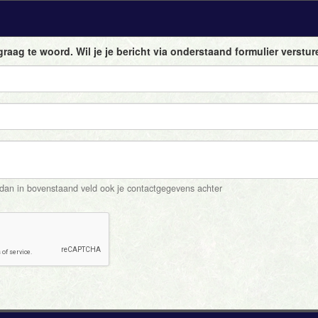
graag te woord. Wil je je bericht via onderstaand formulier verstu
t dan in bovenstaand veld ook je contactgegevens achter