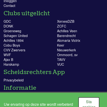
Inloggen
Contact
Clubs uitgelicht
GDC
XerxesDZB
DONK
ZCFC
Groeneweg
Achilles Veen
Schagen United
Barendrecht
Achilles 1894
Alcmaria Victrix
Cobu Boys
Keer
CVV Zwervers
Nieuwerkerk
WVF
Ommoord, sv
Ajax B
TAVV
Harskamp
VUC
Scheidsrechters App
Privacybeleid
Informatie
KNVB
Doe mee!
Sta
Uw ervaring op deze site wordt verbeterd
Ik word scheidsrechter
cookies