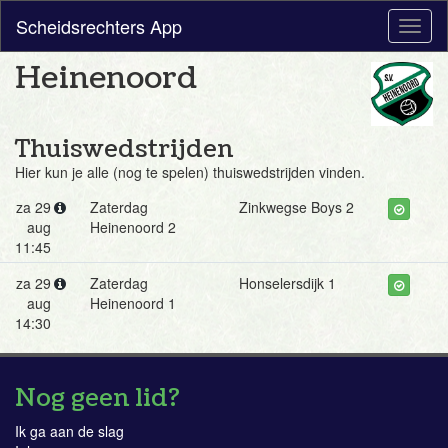
Scheidsrechters App
Toggl
naviga
Heinenoord
Thuiswedstrijden
Hier kun je alle (nog te spelen) thuiswedstrijden vinden.
za 29
Zaterdag
Zinkwegse Boys 2
aug
Heinenoord 2
11:45
za 29
Zaterdag
Honselersdijk 1
aug
Heinenoord 1
14:30
Nog geen lid?
Ik ga aan de slag