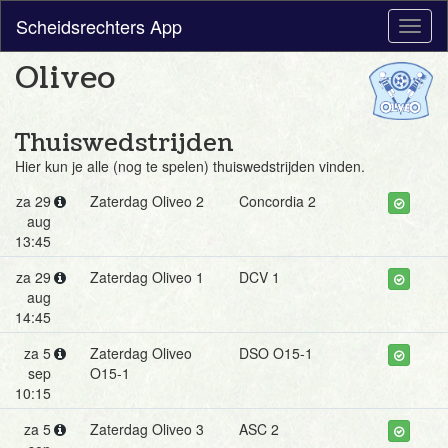
Scheidsrechters App
Toggl
naviga
Oliveo
Thuiswedstrijden
Hier kun je alle (nog te spelen) thuiswedstrijden vinden.
za 29
Zaterdag Oliveo 2
Concordia 2
aug
13:45
za 29
Zaterdag Oliveo 1
DCV 1
aug
14:45
za 5
Zaterdag Oliveo
DSO O15-1
sep
O15-1
10:15
za 5
Zaterdag Oliveo 3
ASC 2