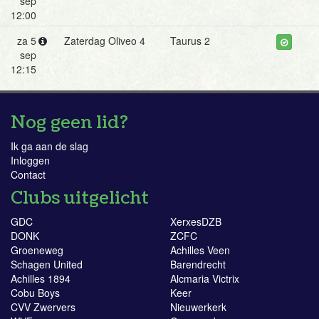
sep
12:00
za 5
Zaterdag Oliveo 4
Taurus 2
sep
12:15
Nog geen lid?
Ik ga aan de slag
Inloggen
Contact
Clubs uitgelicht
GDC
XerxesDZB
DONK
ZCFC
Groeneweg
Achilles Veen
Schagen United
Barendrecht
Achilles 1894
Alcmaria Victrix
Cobu Boys
Keer
CVV Zwervers
Nieuwerkerk