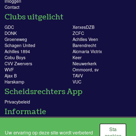
Inloggen
Contact
Clubs uitgelicht
GDC
XerxesDZB
DONK
ZCFC
Groeneweg
Achilles Veen
Schagen United
Barendrecht
Achilles 1894
Alcmaria Victrix
Cobu Boys
Keer
CVV Zwervers
Nieuwerkerk
WVF
Ommoord, sv
Ajax B
TAVV
Harskamp
VUC
Scheidsrechters App
Privacybeleid
Informatie
KNVB
Doe mee!
Sta
Uw ervaring op deze site wordt verbeterd
Ik word scheidsrechter
cookies