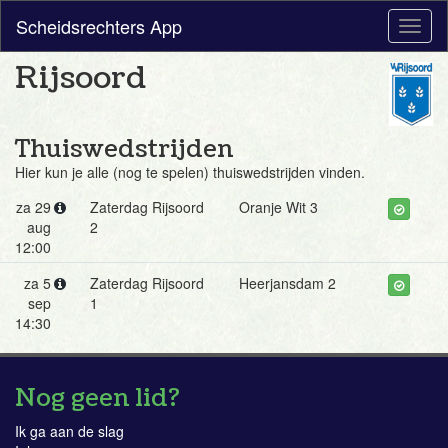
Scheidsrechters App
Toggl
naviga
Rijsoord
Thuiswedstrijden
Hier kun je alle (nog te spelen) thuiswedstrijden vinden.
za 29
Zaterdag Rijsoord
Oranje Wit 3
aug
2
12:00
za 5
Zaterdag Rijsoord
Heerjansdam 2
sep
1
14:30
Nog geen lid?
Ik ga aan de slag