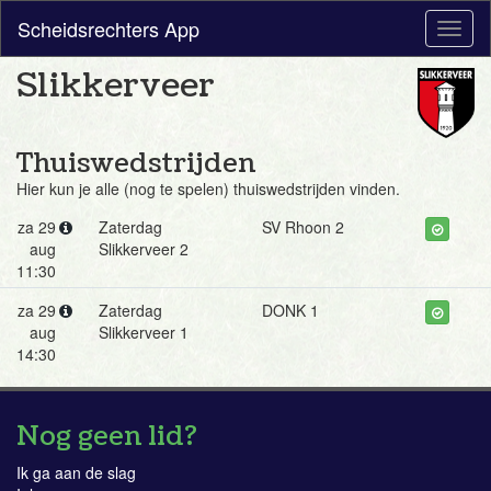
Scheidsrechters App
Toggl
naviga
Slikkerveer
Thuiswedstrijden
Hier kun je alle (nog te spelen) thuiswedstrijden vinden.
za 29
Zaterdag
SV Rhoon 2
aug
Slikkerveer 2
11:30
za 29
Zaterdag
DONK 1
aug
Slikkerveer 1
14:30
Nog geen lid?
Ik ga aan de slag