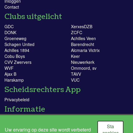
Inloggen
Contact
Clubs uitgelicht
GDC
XerxesDZB
DONK
ZCFC
Groeneweg
Achilles Veen
Schagen United
Barendrecht
Achilles 1894
Alcmaria Victrix
Cobu Boys
Keer
CVV Zwervers
Nieuwerkerk
WVF
Ommoord, sv
Ajax B
TAVV
Harskamp
VUC
Scheidsrechters App
Privacybeleid
Informatie
KNVB
Doe mee!
Sta
Uw ervaring op deze site wordt verbeterd
Ik word scheidsrechter
cookies