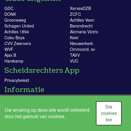
GDC
XerxesDZB
DONK
ZCFC
Groeneweg
Achilles Veen
Schagen United
Barendrecht
Achilles 1894
Alcmaria Victrix
Cobu Boys
Keer
CVV Zwervers
Nieuwerkerk
WVF
Ommoord, sv
Ajax B
TAVV
Harskamp
VUC
Scheidsrechters App
Privacybeleid
Informatie
KNVB
Doe mee!
Sta
Uw ervaring op deze site wordt verbeterd
Ik word scheidsrechter
cookies
door het gebruik van cookies.
Sportlink
toe