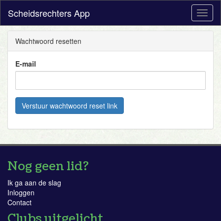
Scheidsrechters App
Toggl
naviga
Wachtwoord resetten
E-mail
Verstuur wachtwoord reset link
Nog geen lid?
Ik ga aan de slag
Inloggen
Contact
Clubs uitgelicht